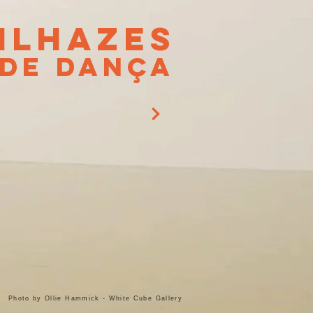
ILHAZES
de dança
Photo by Ollie Hammick - White Cube Gallery