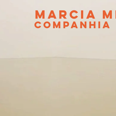
MARCIA M
companhia 